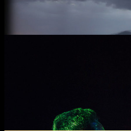
Fragmentos de um naufrágio
Light Me sua luz me ilumina